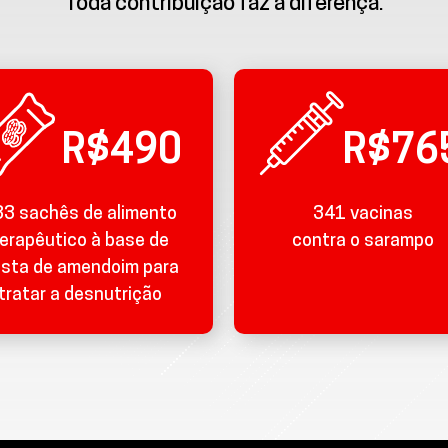
Toda contribuição faz a diferença.
R$490
R$76
3 sachês de alimento
341 vacinas
erapêutico à base de
contra o sarampo
sta de amendoim para
tratar a desnutrição