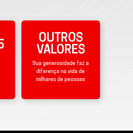
OUTROS
5
VALORES
Sua generosidade faz a
diferença na vida de
milhares de pessoas