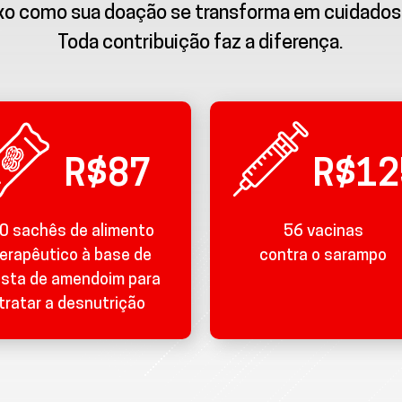
ixo como sua doação se transforma em cuidados
Toda contribuição faz a diferença.
R$87
R$12
0 sachês de alimento
56 vacinas
erapêutico à base de
contra o sarampo
sta de amendoim para
tratar a desnutrição