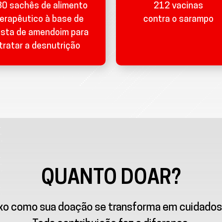
0 sachês de alimento
212 vacinas
erapêutico à base de
contra o sarampo
sta de amendoim para
tratar a desnutrição
QUANTO DOAR?
ixo como sua doação se transforma em cuidados