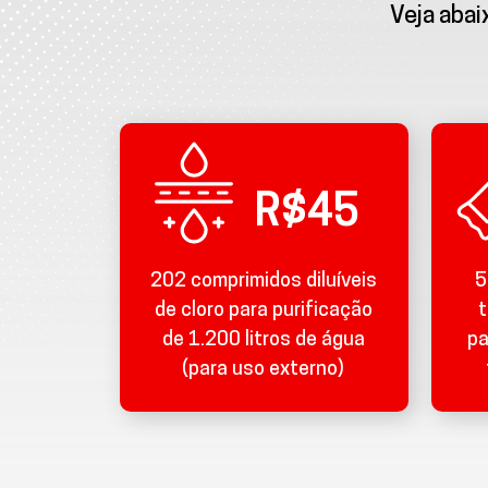
Veja aba
R$45
202 comprimidos diluíveis
5
de cloro para purificação
t
de 1.200 litros de água
pa
(para uso externo)