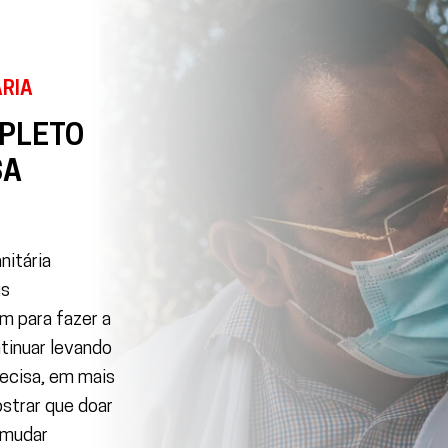
RIA
PLETO
SA
nitária
us
em para fazer a
tinuar levando
ecisa, em mais
strar que doar
 mudar