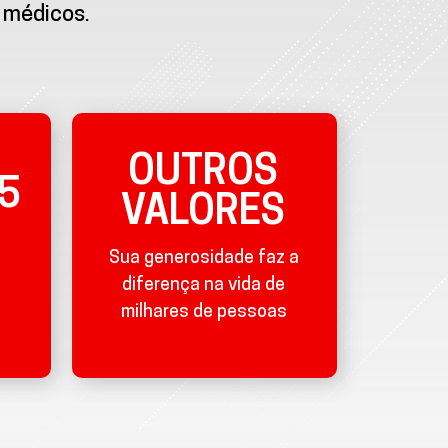
 médicos.
OUTROS
5
VALORES
Sua generosidade faz a
diferença na vida de
milhares de pessoas