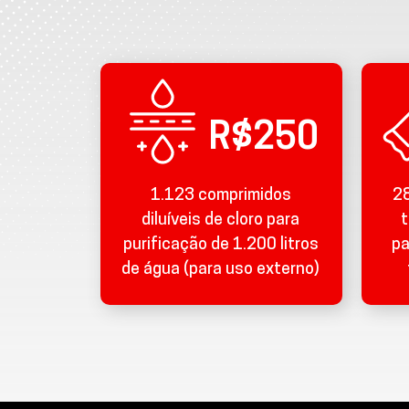
R$250
1.123 comprimidos
28
diluíveis de cloro para
t
purificação de 1.200 litros
pa
de água (para uso externo)